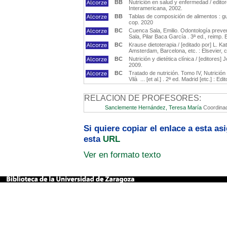
BB
Nutrición en salud y enfermedad / editores
Interamericana, 2002.
BB
Tablas de composición de alimentos : guía
cop. 2020
BC
Cuenca Sala, Emilio. Odontología preven
Sala, Pilar Baca García . 3ª ed., reimp
BC
Krause dietoterapia / [editado por] L. 
Amsterdam, Barcelona, etc. : Elsevier, 
BC
Nutrición y dietética clínica / [editores] 
2009.
BC
Tratado de nutrición. Tomo IV, Nutrició
Vilà ... [et al.] . 2ª ed. Madrid [etc.] : 
RELACION DE PROFESORES:
Sanclemente Hernández, Teresa María
Coordina
Si quiere copiar el enlace a esta a
esta
URL
Ver en formato texto