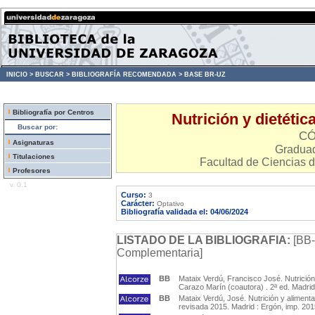
INICIO >
BUSCAR >
BIBLIOGRAFÍA RECOMENDADA >
BASE BR-UZ
Bibliografía por Centros
Nutrición y dietétic
Buscar por:
CÓ
Asignaturas
Graduad
Titulaciones
Facultad de Ciencias d
Profesores
v. 0.1
Curso:
3
Carácter:
Optativo
Bibliografía validada el: 04/06/2024
LISTADO DE LA BIBLIOGRAFIA:
[BB-
Complementaria]
BB
Mataix Verdú, Francisco José. Nutrición
Carazo Marín (coautora) . 2ª ed. Madrid
BB
Mataix Verdú, José. Nutrición y alimenta
revisada 2015. Madrid : Ergón, imp. 201