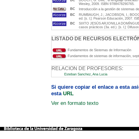
BC
BOOCH, G. UML : el lenguaje unificado de 
Wesley, 2009. ISBN 9788478290765.
BC
Introducción a la gestión de sistemas d
BC
RUMBAUGH, J.; JACOBSON, I.; BOOCH, G
ed. [s. l.]: Pearson Educación, 2007. 
BC
SIXTO JESÚS ARJONILLA DOMÍNGUEZ. La 
casos prácticos (3a. ed.). [s. l.]: Dif
LISTADO DE RECURSOS ELECTRÓN
Fundamentos de Sistemas de Información
Fundamentos de sistemas de información, sep
RELACION DE PROFESORES:
Esteban Sanchez, Ana Lucia
Si quiere copiar el enlace a esta a
esta
URL
Ver en formato texto