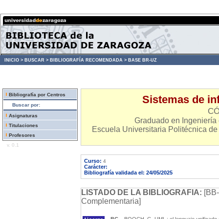
INICIO >
BUSCAR >
BIBLIOGRAFÍA RECOMENDADA >
BASE BR-UZ
Bibliografía por Centros
Sistemas de in
Buscar por:
CÓ
Asignaturas
Graduado en Ingeniería 
Titulaciones
Escuela Universitaria Politécnica de
Profesores
v. 0.1
Curso:
4
Carácter:
Bibliografía validada el: 24/05/2025
LISTADO DE LA BIBLIOGRAFIA:
[BB-
Complementaria]