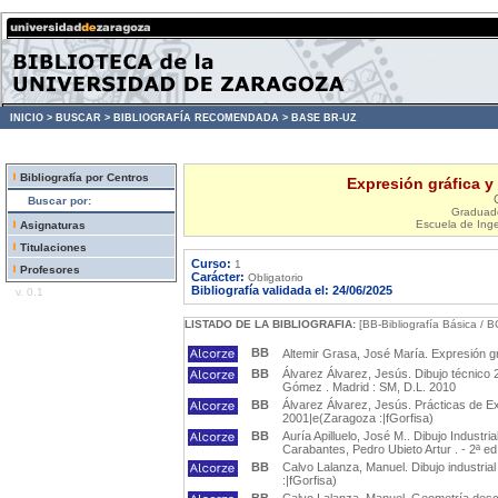
INICIO >
BUSCAR >
BIBLIOGRAFÍA RECOMENDADA >
BASE BR-UZ
Bibliografía por Centros
Expresión gráfica y
Buscar por:
Graduado
Escuela de Inge
Asignaturas
Titulaciones
Curso:
1
Profesores
Carácter:
Obligatorio
Bibliografía validada el: 24/06/2025
v. 0.1
LISTADO DE LA BIBLIOGRAFIA:
[BB-Bibliografía Básica / B
BB
Altemir Grasa, José María. Expresión gr
BB
Álvarez Álvarez, Jesús. Dibujo técnico 
Gómez . Madrid : SM, D.L. 2010
BB
Álvarez Álvarez, Jesús. Prácticas de Ex
2001|e(Zaragoza :|fGorfisa)
BB
Auría Apilluelo, José M.. Dibujo Industri
Carabantes, Pedro Ubieto Artur . - 2ª e
BB
Calvo Lalanza, Manuel. Dibujo industrial 
:|fGorfisa)