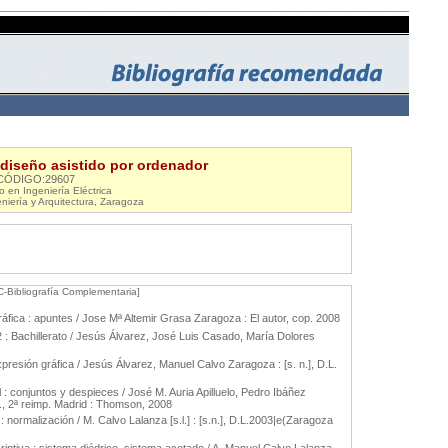
 diseño asistido por ordenador
CÓDIGO:29607
 en Ingeniería Eléctrica
niería y Arquitectura, Zaragoza
C-Bibliografía Complementaria]
áfica : apuntes / Jose Mª Altemir Grasa Zaragoza : El autor, cop. 2008
2 : Bachillerato / Jesús Álvarez, José Luis Casado, María Dolores
presión gráfica / Jesús Álvarez, Manuel Calvo Zaragoza : [s. n.], D.L.
al : conjuntos y despieces / José M. Auria Apilluelo, Pedro Ibáñez
d., 2ª reimp. Madrid : Thomson, 2008
: normalización / M. Calvo Lalanza [s.l.] : [s.n.], D.L.2003|e(Zaragoza