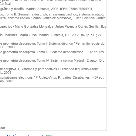
ptiva : sistema diédrico, sistema acotado / A. Manuel Calvo Lalanza
Gorfisa)
gráfica y diseño. Madrid: Síntesis, 2008. ISBN 9788497564991.
o. Tomo II, Geometría descriptiva : sistema diédrico, sistema acotado,
lera, sistema cónico / Mario Gonzalez Monsalve, Julián Palencia Cortés
étrico / Mario González Monsalve, Julián Palencia Cortés Sevilla : [los
s. Martínez, María Luisa. Madrid : Síntesis, D.L. 2008. 869 p. : il. ; 27
de geometría descriptiva. Tomo I, Sistema diédrico / Fernando Izquierdo
, D.L. 2009
e geometría descriptiva. Tomo III, Sistema axonométrico . - 14ª ed. rev.
e geometría descriptiva. Tomo IV, Sistema cónico Madrid : El autor, D.L.
escriptiva. I, Sistemas y perspectivas / Fernando Izquierdo Asensi . -
. L. 2008
tomatismos eléctricos / P. Ubieto Artur, P. Ibáñez Carabantes . - 6ª ed.,
imp. 2007
dor