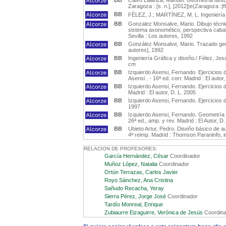
BB
Calvo Lalanza, Manuel. Geometría descri
Zaragoza : [s. n.], [2012]|e(Zaragoza :|f
BB
FÉLEZ, J.; MARTÍNEZ, M. L. Ingeniería 
BB
Gonzalez Monsalve, Mario. Dibujo técnic
sistema axonomético, perspectiva cabal
Sevilla : Los autores, 1992
BB
González Monsalve, Mario. Trazado geom
autores], 1992
BB
Ingeniería Gráfica y diseño./ Félez, Jesú
cm
BB
Izquierdo Asensi, Fernando. Ejercicios 
Asensi . - 16ª ed. corr. Madrid : El autor
BB
Izquierdo Asensi, Fernando. Ejercicios d
Madrid : El autor, D. L. 2005
BB
Izquierdo Asensi, Fernando. Ejercicios d
1997
BB
Izquierdo Asensi, Fernando. Geometría d
26ª ed., amp. y rev. Madrid : El Autor, D
BB
Ubieto Artur, Pedro. Diseño básico de au
4ª reimp. Madrid : Thomson Paraninfo, 
RELACION DE PROFESORES:
García Hernández, César
Coordinador
Muñoz López, Natalia
Coordinador
Ortún Terrazas, Carlos Javier
Royo Sánchez, Ana Cristina
Sañudo Recacha, Yeray
Sierra Pérez, Jorge José
Coordinador
Tardío Monreal, Enrique
Zubiaurre Eizaguirre, Verónica de Jesús
Coordina