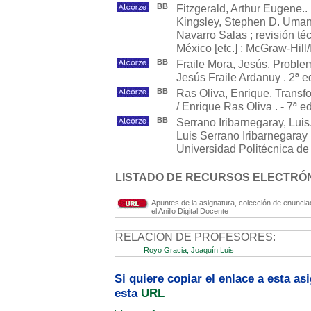
BB
Fitzgerald, Arthur Eugene.. 
Kingsley, Stephen D. Umans
Navarro Salas ; revisión té
México [etc.] : McGraw-Hill
BB
Fraile Mora, Jesús. Proble
Jesús Fraile Ardanuy . 2ª e
BB
Ras Oliva, Enrique. Transf
/ Enrique Ras Oliva . - 7ª 
BB
Serrano Iribarnegaray, Luis
Luis Serrano Iribarnegaray
Universidad Politécnica de
LISTADO DE RECURSOS ELECTRÓN
Apuntes de la asignatura, colección de enuncia
el Anillo Digital Docente
RELACION DE PROFESORES:
Royo Gracia, Joaquín Luis
Si quiere copiar el enlace a esta a
esta
URL