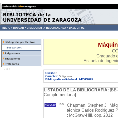
INICIO >
BUSCAR >
BIBLIOGRAFÍA RECOMENDADA >
BASE BR-UZ
Bibliografía por Centros
Máquina
Buscar por:
CÓ
Asignaturas
Graduado en
Titulaciones
Escuela de Ingenie
Profesores
v. 0.1
Curso:
3
Carácter:
Obligatorio
Bibliografía validada el: 24/06/2025
LISTADO DE LA BIBLIOGRAFIA:
[BB-
Complementaria]
BB
Chapman, Stephen J.. Máqui
técnica Carlos Rodríguez Pé
: McGraw-Hill, cop. 2012