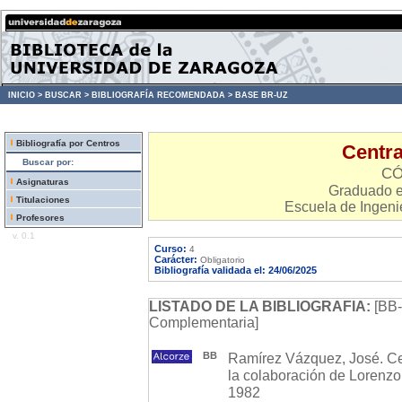
INICIO >
BUSCAR >
BIBLIOGRAFÍA RECOMENDADA >
BASE BR-UZ
Bibliografía por Centros
Centra
Buscar por:
CÓ
Asignaturas
Graduado en
Titulaciones
Escuela de Ingenie
Profesores
v. 0.1
Curso:
4
Carácter:
Obligatorio
Bibliografía validada el: 24/06/2025
LISTADO DE LA BIBLIOGRAFIA:
[BB-
Complementaria]
BB
Ramírez Vázquez, José. Cen
la colaboración de Lorenzo 
1982