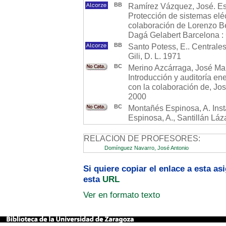
BB
Ramírez Vázquez, José. Est
Protección de sistemas elé
colaboración de Lorenzo Be
Dagá Gelabert Barcelona : 
BB
Santo Potess, E.. Centrales
Gili, D. L. 1971
BC
Merino Azcárraga, José Marí
Introducción y auditoría en
con la colaboración de, Jo
2000
BC
Montañés Espinosa, A. Insta
Espinosa, A., Santillán Láz
RELACION DE PROFESORES:
Domínguez Navarro, José Antonio
Si quiere copiar el enlace a esta a
esta
URL
Ver en formato texto