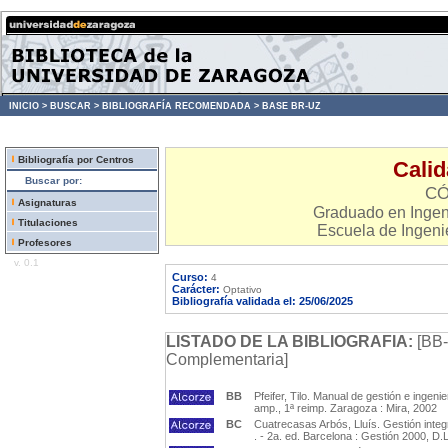
INICIO >
BUSCAR >
BIBLIOGRAFÍA RECOMENDADA >
BASE BR-UZ
Bibliografía por Centros
Calid
Buscar por:
CÓ
Asignaturas
Graduado en Ingeni
Titulaciones
Escuela de Ingenie
Profesores
v. 0.1
Curso:
4
Carácter:
Optativo
Bibliografía validada el: 25/06/2025
LISTADO DE LA BIBLIOGRAFIA:
[BB-
Complementaria]
BB
Pfeifer, Tilo. Manual de gestión e ingenie
amp., 1ª reimp. Zaragoza : Mira, 2002
BC
Cuatrecasas Arbós, Lluís. Gestión integra
. - 2a. ed. Barcelona : Gestión 2000, D.