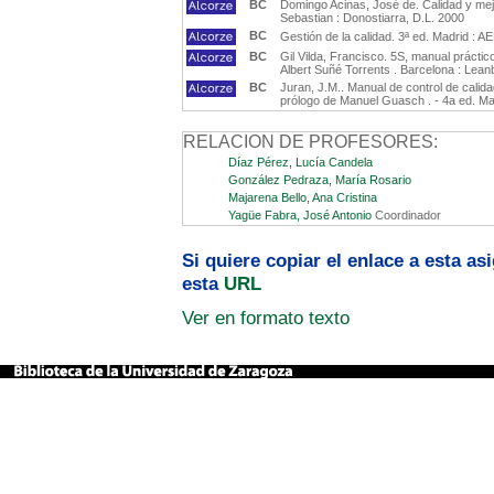
BC
Domingo Acinas, José de. Calidad y mej
Sebastian : Donostiarra, D.L. 2000
BC
Gestión de la calidad. 3ª ed. Madrid : 
BC
Gil Vilda, Francisco. 5S, manual prácti
Albert Suñé Torrents . Barcelona : Lean
BC
Juran, J.M.. Manual de control de calid
prólogo de Manuel Guasch . - 4a ed. Mad
RELACION DE PROFESORES:
Díaz Pérez, Lucía Candela
González Pedraza, María Rosario
Majarena Bello, Ana Cristina
Yagüe Fabra, José Antonio
Coordinador
Si quiere copiar el enlace a esta a
esta
URL
Ver en formato texto