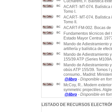
BB
Cucharero, F. Balística ext
BC
ACART- MT-074. Balística i
Tomo I.
BC
ACART- MT-074. Balística i
Tomo II.
BC
ACART-FM-002. Bocas de 
BC
Fundamentos técnicos del tir
Estado Mayor Central. 197
BC
Mando de Adiestramiento y
artillería y balística de ef
BC
Mando de Adiestramiento y 
155/39 ATP (Series M109A5
BC
Mando de Adiestramiento y
obús ATP 155/39. Tomos I y
consumo.. Madrid: Minister
@libro
- Disponible en for
BC
McCoy, R.. Modern exterior 
symmetric projectiles. Atgl
@libro
- Disponible en for
LISTADO DE RECURSOS ELECTRÓN