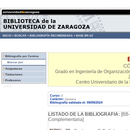
INICIO >
BUSCAR >
BIBLIOGRAFÍA RECOMENDADA >
BASE BR-UZ
Bibliografía por Centros
Buscar por:
CÓ
Asignaturas
Grado en Ingeniería de Organización
Titulaciones
Profesores
Centro Universitario de la
v. 0.1
Curso:
4
Carácter:
Optativa
Bibliografía validada el: 09/09/2024
LISTADO DE LA BIBLIOGRAFIA:
[BB-
Complementaria]