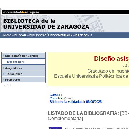
INICIO >
BUSCAR >
BIBLIOGRAFÍA RECOMENDADA >
BASE BR-UZ
Bibliografía por Centros
Diseño asis
Buscar por:
CÓ
Asignaturas
Graduado en Ingenie
Titulaciones
Escuela Universitaria Politécnica de
Profesores
v. 0.1
Curso:
4
Carácter:
Optativo
Bibliografía validada el: 06/06/2025
LISTADO DE LA BIBLIOGRAFIA:
[BB-
Complementaria]