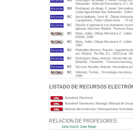
BB
Rodríguez de Abajo, F.Javier. Dibujo té
Sebastián : Editorial Donostiarra, D.L.1
BB
Rodriguez de Abajo, F.Javier. Normalizac
Galarraga Astibia San Sebastián : Editor
BC
Auría Apilluelo, José M.. Dibujo Industri
Carabantes, Pedro Ubieto Artur . - 2ª e
BC
Diseño e ingeniería con Autodesk Inventor
Iglesias Sánchez Madrid : Pearson Educ
BC
Mata, Julián. Dibujo Mecánica 2 / Juliá
Edebé, 1986
BC
Mata, Julián. Dibujo Mecánica 4 / Juliá
1987
BC
Piedrafita Moreno, Ramón. Ingeniería de 
act. Madrid : Ra-Ma, D.L. 2003 [cop. 20
BC
Rodríguez Mata, Antonio. Desarrollo de
[Madrid] : Paraninfo : Thomson learning
BC
Serrano Nicolás, Antonio. Neumática prá
BC
Vidondo, Tomás.. Tecnología mecánica 3
1995.
LISTADO DE RECURSOS ELECTRÓN
Autodesk Electrical
Autodesk Naviworks Manage (Manual de Usuar
Manual electrotécnico Telesquemario Schneider
RELACION DE PROFESORES:
Jaria Gazol, Juan Diego