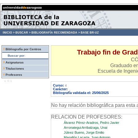
INICIO >
BUSCAR >
BIBLIOGRAFÍA RECOMENDADA >
BASE BR-UZ
Bibliografía por Centros
Trabajo fin de Grad
Buscar por:
CÓ
Asignaturas
Graduado en 
Titulaciones
Escuela de Ingenie
Profesores
v. 0.1
Curso:
4
Carácter:
Bibliografía validada el: 25/06/2025
No hay relación bibliográfica para esta 
RELACION DE PROFESORES:
Álvarez Pérez-Aradros, Pedro Javier
Arronategui Arribalzaga, Unai
Júlvez Bueno, Jorge Emilio
Magallón Lacarta, Juan Antonio