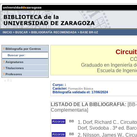
INICIO >
BUSCAR >
BIBLIOGRAFÍA RECOMENDADA >
BASE BR-UZ
Bibliografía por Centros
Circui
Buscar por:
CÓ
Asignaturas
Graduado en Ingeniería 
Titulaciones
Escuela de Ingenie
Profesores
v. 0.1
Curso:
1
Carácter:
Formación Básica
Bibliografía validada el: 17/06/2024
LISTADO DE LA BIBLIOGRAFIA:
[BB-
Complementaria]
BB
1. Dorf, Richard C.. Circuito
Dorf, Svodoba . 3ª ed. Bar
BB
2. Nilsson, James W.. Circu