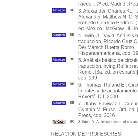
Riedel . 7ª ed. Madrid : P
BB
3. Alexander, Charles K.. F
Alexander, Matthew N. O. S
Roberto Cordero Pedraza ; 
ed. Mexico : McGraw-Hill I
BB
4. Irwin, J. David. Análisis 
traducción, Ricardo Cruz Q
Der Mersch Huerta Romo . 1ª
Hispanoamericana, cop. 1
BB
5. Análisis básico de circuit
traducción, Irving Roffe ; 
Romo . [3a. ed. en español]
cop. 199
BB
6. Thomas, Roland E.. Circui
lineales y de acoplamiento 
Reverté, D.L.2000
BB
7. Ulaby, Fawwaz T.. Circui
Cynthia M. Furse . 3rd. ed.
Press, cop. 2016
BC
8. Scott, D.. An introduction to circuit
RELACION DE PROFESORES: