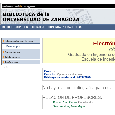
INICIO >
BUSCAR >
BIBLIOGRAFÍA RECOMENDADA >
BASE BR-UZ
Bibliografía por Centros
Electrón
Buscar por:
CÓ
Asignaturas
Graduado en Ingeniería 
Titulaciones
Escuela de Ingenie
Profesores
v. 0.1
Curso:
4
Carácter:
Optativa de itinerario
Bibliografía validada el: 24/06/2025
No hay relación bibliográfica para esta 
RELACION DE PROFESORES:
Bernal Ruiz, Carlos
Coordinador
Sanz Alcaine, José Miguel