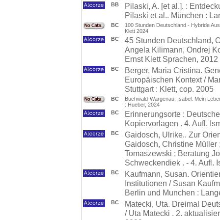
BB
Pilaski, A. [et al.]. : Ent
Pilaski et al.. München : L
BC
100 Stunden Deutschland - Hybride Ausgab
Klett 2024
BC
45 Stunden Deutschland, Ori
Angela Kilimann, Ondrej Kot
Ernst Klett Sprachen, 2012
BC
Berger, Maria Cristina. Ge
Europäischen Kontext / Mari
Stuttgart : Klett, cop. 2005
BC
Buchwald-Wargenau, Isabel. Mein Leben 
: Hueber, 2024
BC
Erinnerungsorte : Deutsche
Kopiervorlagen . 4. Aufl. I
BC
Gaidosch, Ulrike.. Zur Orie
Gaidosch, Christine Müller
Tomaszewski ; Beratung Jo
Schweckendiek . - 4. Aufl. 
BC
Kaufmann, Susan. Orientier
Institutionen / Susan Kau
Berlin und Munchen : Lang
BC
Matecki, Uta. Dreimal Deuts
/ Uta Matecki . 2. aktualisier