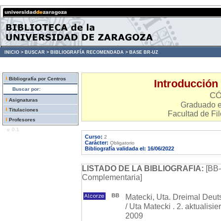
INICIO >
BUSCAR >
BIBLIOGRAFÍA RECOMENDADA >
BASE BR-UZ
Bibliografía por Centros
Introducción 
Buscar por:
CÓ
Asignaturas
Graduado 
Titulaciones
Facultad de Fil
Profesores
v. 0.1
Curso:
2
Carácter:
Obligatorio
Bibliografía validada el: 16/06/2022
LISTADO DE LA BIBLIOGRAFIA:
[BB-
Complementaria]
BB
Matecki, Uta. Dreimal Deuts
/ Uta Matecki . 2. aktualisier
2009