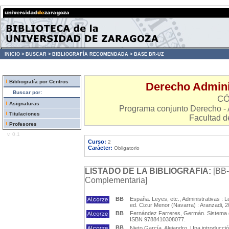
INICIO >
BUSCAR >
BIBLIOGRAFÍA RECOMENDADA >
BASE BR-UZ
Bibliografía por Centros
Derecho Adminis
Buscar por:
CÓ
Asignaturas
Programa conjunto Derecho - 
Titulaciones
Facultad d
Profesores
v. 0.1
Curso:
2
Carácter:
Obligatorio
LISTADO DE LA BIBLIOGRAFIA:
[BB-
Complementaria]
BB
España. Leyes, etc., Administrativas : L
ed. Cizur Menor (Navarra) : Aranzadi, 
BB
Fernández Farreres, Germán. Sistema de
ISBN 9788410308077.
BB
Nieto García, Alejandro. Una introducción