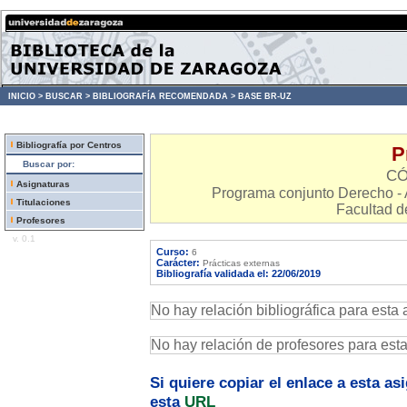
INICIO >
BUSCAR >
BIBLIOGRAFÍA RECOMENDADA >
BASE BR-UZ
Bibliografía por Centros
P
Buscar por:
CÓ
Asignaturas
Programa conjunto Derecho - 
Titulaciones
Facultad d
Profesores
v. 0.1
Curso:
6
Carácter:
Prácticas externas
Bibliografía validada el: 22/06/2019
No hay relación bibliográfica para esta 
No hay relación de profesores para est
Si quiere copiar el enlace a esta a
esta
URL