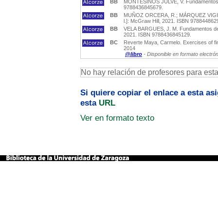
BB
MONTESINOS JULVE, V. Fundamentos de co
9788436845679.
BB
MUÑOZ ORCERA, R.; MÁRQUEZ VIGIL, J.
l.]: McGraw Hill, 2021. ISBN 978844862
BB
VELA BARGUES, J. M. Fundamentos de cont
2021. ISBN 9788436845129.
BC
Reverte Maya, Carmelo. Exercises of fi
2014
@libro
- Disponible en formato electró
No hay relación de profesores para est
Si quiere copiar el enlace a esta a
esta
URL
Ver en formato texto