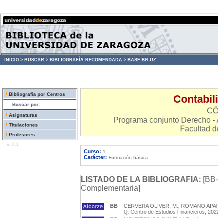
INICIO >
BUSCAR >
BIBLIOGRAFÍA RECOMENDADA >
BASE BR-UZ
Bibliografía por Centros
Contabili
Buscar por:
CÓ
Asignaturas
Programa conjunto Derecho - 
Titulaciones
Facultad d
Profesores
v. 0.1
Curso:
1
Carácter:
Formación básica
LISTADO DE LA BIBLIOGRAFIA:
[BB-
Complementaria]
BB
CERVERA OLIVER, M.; ROMANO APARICIO
l.]: Centro de Estudios Financieros, 202