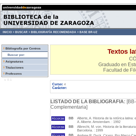
INICIO >
BUSCAR >
BIBLIOGRAFÍA RECOMENDADA >
BASE BR-UZ
Bibliografía por Centros
Textos lat
Buscar por:
CÓ
Asignaturas
Graduado en Estu
Titulaciones
Facultad de Fil
Profesores
v. 0.1
Curso:
4
Carácter:
LISTADO DE LA BIBLIOGRAFIA:
[BB-
Complementaria]
BB
Alberte, A. Historia de la retórica latina
A. Alberte. Amsterdam. : 1992
BB
Albrecht, M. von. Historia de la literatu
Barcelona. : 1999
BB
Andrew R. Dyck. Cicero, Pro Marco Cael