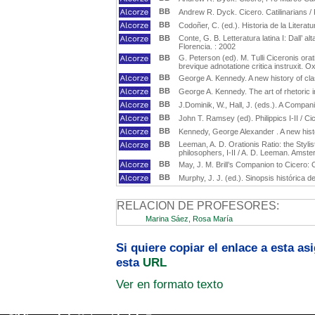
BB
Andrew R. Dyck. Cicero. Catilinarians /
BB
Codoñer, C. (ed.). Historia de la Literatu
BB
Conte, G. B. Letteratura latina I: Dall’ alt
Florencia. : 2002
BB
G. Peterson (ed). M. Tulli Ciceronis orati
brevique adnotatione critica instruxit. O
BB
George A. Kennedy. A new history of clas
BB
George A. Kennedy. The art of rhetoric 
BB
J.Dominik, W., Hall, J. (eds.). A Compan
BB
John T. Ramsey (ed). Philippics I-II / C
BB
Kennedy, George Alexander . A new histor
BB
Leeman, A. D. Orationis Ratio: the Styli
philosophers, I-II / A. D. Leeman. Amste
BB
May, J. M. Brill’s Companion to Cicero: 
BB
Murphy, J. J. (ed.). Sinopsis histórica de
RELACION DE PROFESORES:
Marina Sáez, Rosa María
Si quiere copiar el enlace a esta a
esta
URL
Ver en formato texto