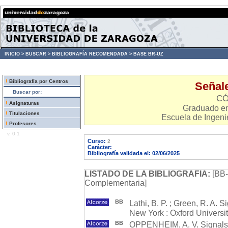
INICIO >
BUSCAR >
BIBLIOGRAFÍA RECOMENDADA >
BASE BR-UZ
Bibliografía por Centros
Señal
Buscar por:
CÓ
Asignaturas
Graduado en
Titulaciones
Escuela de Ingenie
Profesores
v. 0.1
Curso:
2
Carácter:
Bibliografía validada el: 02/06/2025
LISTADO DE LA BIBLIOGRAFIA:
[BB-
Complementaria]
BB
Lathi, B. P. ; Green, R. A.
New York : Oxford Univers
BB
OPPENHEIM, A. V. Signals 