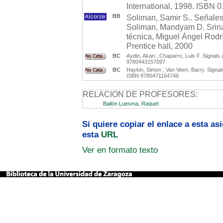
International, 1998. ISBN 
BB
Soliman, Samir S.. Señales 
Soliman, Mandyam D. Srinat
técnica, Miguel Ángel Rodrí
Prentice hall, 2000
BC
Aydin, Akan ; Chaparro, Luis F. Signa
9780443157097
BC
Haykin, Simon ; Van Veen, Barry. Signa
ISBN 9780471164746
RELACION DE PROFESORES:
Bailón Luesma, Raquel
Si quiere copiar el enlace a esta a
esta
URL
Ver en formato texto