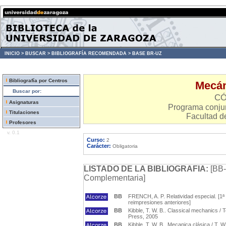
INICIO >
BUSCAR >
BIBLIOGRAFÍA RECOMENDADA >
BASE BR-UZ
Bibliografía por Centros
Mecáni
Buscar por:
CÓ
Asignaturas
Programa conjun
Titulaciones
Facultad d
Profesores
v. 0.1
Curso:
2
Carácter:
Obligatoria
LISTADO DE LA BIBLIOGRAFIA:
[BB-
Complementaria]
BB
FRENCH, A. P. Relatividad especial. [1ª 
reimpresiones anteriores]
BB
Kibble, T. W. B.. Classical mechanics / 
Press, 2005
BB
Kibble, T. W. B.. Mecanica clásica / T. W