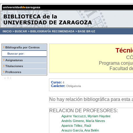
INICIO >
BUSCAR >
BIBLIOGRAFÍA RECOMENDADA >
BASE BR-UZ
Bibliografía por Centros
Técnic
Buscar por:
CÓ
Asignaturas
Programa conjun
Titulaciones
Facultad d
Profesores
v. 0.1
Curso:
4
Carácter:
Obligatoria
No hay relación bibliográfica para esta 
RELACION DE PROFESORES:
Aguirre Yaccuzzi, Myriam Haydee
Andrés Gimeno, María Nieves
Aparicio Téllez, Raúl
Arauzo García, Ana Belén