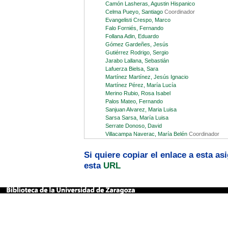
Camón Lasheras, Agustin Hispanico
Celma Pueyo, Santiago
Coordinador
Evangelisti Crespo, Marco
Falo Forniés, Fernando
Follana Adin, Eduardo
Gómez Gardeñes, Jesús
Gutiérrez Rodrigo, Sergio
Jarabo Lallana, Sebastián
Lafuerza Bielsa, Sara
Martínez Martínez, Jesús Ignacio
Martínez Pérez, María Lucía
Merino Rubio, Rosa Isabel
Palos Mateo, Fernando
Sanjuan Alvarez, Maria Luisa
Sarsa Sarsa, María Luisa
Serrate Donoso, David
Villacampa Naverac, María Belén
Coordinador
Si quiere copiar el enlace a esta a
esta
URL