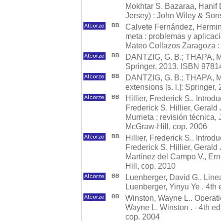
Mokhtar S. Bazaraa, Hanif D
Jersey) : John Wiley & Son
BB
Calvete Fernández, Hermini
meta : problemas y aplicac
Mateo Collazos Zaragoza :
BB
DANTZIG, G. B.; THAPA, M. N
Springer, 2013. ISBN 978
BB
DANTZIG, G. B.; THAPA, M.
extensions [s. l.]: Spring
BB
Hillier, Frederick S.. Intro
Frederick S. Hillier, Geral
Murrieta ; revisión técnica, 
McGraw-Hill, cop. 2006
BB
Hillier, Frederick S.. Intro
Frederick S. Hillier, Gerald
Martínez del Campo V., Erne
Hill, cop. 2010
BB
Luenberger, David G.. Line
Luenberger, Yinyu Ye . 4th 
BB
Winston, Wayne L.. Operatio
Wayne L. Winston . - 4th e
cop. 2004