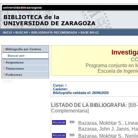
INICIO >
BUSCAR >
BIBLIOGRAFÍA RECOMENDADA >
BASE BR-UZ
Bibliografía por Centros
Investig
Buscar por:
CÓ
Asignaturas
Programa conjunto en M
Titulaciones
Escuela de Ingenie
Profesores
v. 0.1
Curso:
4
Carácter:
Bibliografía validada el: 26/06/2025
LISTADO DE LA BIBLIOGRAFIA:
[BB-
Complementaria]
BB
Bazaraa, Mokhtar S.. Linea
Bazaraa, John J. Jarvis, Ha
BB
Bazaraa, Mokhtar S.. Nonli