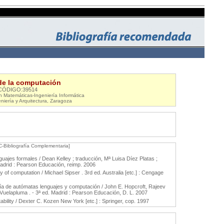
de la computación
CÓDIGO:39514
 Matemáticas-Ingeniería Informática
niería y Arquitectura, Zaragoza
C-Bibliografía Complementaria]
uajes formales / Dean Kelley ; traducción, Mª Luisa Díez Platas ;
Madrid : Pearson Educación, reimp. 2006
ry of computation / Michael Sipser . 3rd ed. Australia [etc.] : Cengage
oría de autómatas lenguajes y computación / John E. Hopcroft, Rajeev
 Vuelapluma . - 3ª ed. Madrid : Pearson Educación, D. L. 2007
ility / Dexter C. Kozen New York [etc.] : Springer, cop. 1997