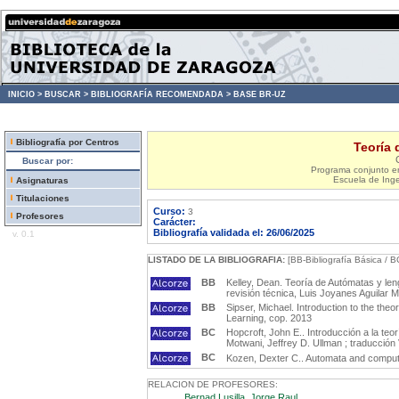
INICIO >
BUSCAR >
BIBLIOGRAFÍA RECOMENDADA >
BASE BR-UZ
Bibliografía por Centros
Teoría 
Buscar por:
Programa conjunto en
Escuela de Inge
Asignaturas
Titulaciones
Curso:
3
Profesores
Carácter:
Bibliografía validada el: 26/06/2025
v. 0.1
LISTADO DE LA BIBLIOGRAFIA:
[BB-Bibliografía Básica / B
BB
Kelley, Dean. Teoría de Autómatas y leng
revisión técnica, Luis Joyanes Aguilar 
BB
Sipser, Michael. Introduction to the theo
Learning, cop. 2013
BC
Hopcroft, John E.. Introducción a la te
Motwani, Jeffrey D. Ullman ; traducción
BC
Kozen, Dexter C.. Automata and computab
RELACION DE PROFESORES:
Bernad Lusilla, Jorge Raul