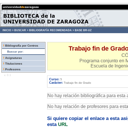
INICIO >
BUSCAR >
BIBLIOGRAFÍA RECOMENDADA >
BASE BR-UZ
Bibliografía por Centros
Trabajo fin de Grad
Buscar por:
CÓ
Asignaturas
Programa conjunto en M
Titulaciones
Escuela de Ingenie
Profesores
v. 0.1
Curso:
5
Carácter:
Trabajo fin de Grado
No hay relación bibliográfica para esta 
No hay relación de profesores para est
Si quiere copiar el enlace a esta a
esta
URL