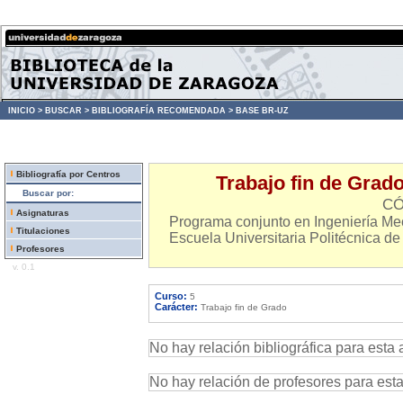
INICIO >
BUSCAR >
BIBLIOGRAFÍA RECOMENDADA >
BASE BR-UZ
Bibliografía por Centros
Trabajo fin de Grado
Buscar por:
CÓ
Asignaturas
Programa conjunto en Ingeniería Mec
Titulaciones
Escuela Universitaria Politécnica de
Profesores
v. 0.1
Curso:
5
Carácter:
Trabajo fin de Grado
No hay relación bibliográfica para esta 
No hay relación de profesores para est