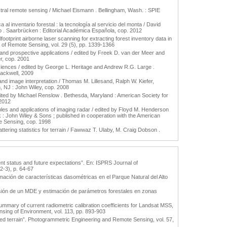
al remote sensing / Michael Eismann . Bellingham, Wash. : SPIE
 al inventario forestal : la tecnología al servicio del monta / David
 . Saarbrücken : Editorial Académica Española, cop. 2012
ootprint airborne laser scanning for extracting forest inventory data in
al of Remote Sensing, vol. 29 (5), pp. 1339-1366
 and prospective applications / edited by Freek D. van der Meer and
r, cop. 2001
ciences / edited by George L. Heritage and Andrew R.G. Large .
lackwell, 2009
d image interpretation / Thomas M. Lillesand, Ralph W. Kiefer,
 NJ : John Wiley, cop. 2008
edited by Michael Renslow . Bethesda, Maryland : American Society for
2012
ples and applications of imaging radar / edited by Floyd M. Henderson
 : John Wiley & Sons ; published in cooperation with the American
e Sensing, cop. 1998
tering statistics for terrain / Fawwaz T. Ulaby, M. Craig Dobson .
nt status and future expectations”. En: ISPRS Journal of
-3), p. 64-67
mación de características dasométricas en el Parque Natural del Alto
ecisión de un MDE y estimación de parámetros forestales en zonas
ummary of current radiometric calibration coefficients for Landsat MSS,
ing of Environment, vol. 113, pp. 893-903
gged terrain”. Photogrammetric Engineering and Remote Sensing, vol. 57,