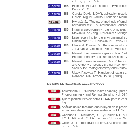
vol. 57, pp. 531-537
BB
Eismann, Michael Theodore. Hyperspectr
Press, 2012
BB
García, David. LIDAR, aplicación práctica
Garcia, Miguel Godino, Francisco Mauro
BB
Hyyppä, J.. “Review of methods of smallf
boreal forests”. En: International Journ
BB
Imaging spectrometry : basic principles
Steven M. de Jong . Dordrecht : Springe
BB
Laser scanning for the environmental s
Chichester, UK ; Hoboken, NJ : Wiley-B
BB
Lillesand, Thomas M.. Remote sensing an
Jonathan W. Chipman . 6th ed. Hoboken,
BB
Manual of airborne topographic lidar / 
Photogrammetry and Remote Sensing, 
BB
Manual of remote sensing. Vol. 2, Princi
and Anthony J. Lewis . 3rd ed. New York
Society for Photogrammetry and Remot
BB
Ulaby, Fawwaz T.. Handbok of radar scat
Norwood, MA : Artech House, [2019]
LISTADO DE RECURSOS ELECTRÓNICOS:
Ackermann, F.. “Airborne laser scanning- prese
Photogrammetry and Remote Sensing. vol. 54 (2
Ajuste planimétrico de datos LIDAR para la esti
Tajo
Análisis de los factores que influyen en la pr
arbustivas de montaña mediante datos LiDAR
Chander, G. , Markham, B. L. y Helder, D.L., “S
TM, ETM+, and EO-1 ALI sensors”, Remote Sens
Colby, J. D.. “Topographic normalization in ru
pp. 531-537