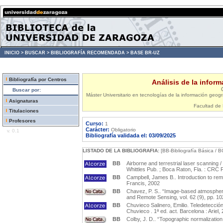
INICIO >
BUSCAR >
BIBLIOGRAFÍA RECOMENDADA >
BASE BR-UZ
Bibliografía por Centros
Análisis de la infor
Buscar por:
Máster Universitario en tecnologías de la información geográ
Asignaturas
Facultad de 
Titulaciones
Profesores
Curso:
1
Carácter:
Obligatorio
v. 0.1
Bibliografía validada el: 03/09/2025
LISTADO DE LA BIBLIOGRAFIA:
[BB-Bibliografía Básica / B
BB
Airborne and terrestrial laser scannin
Whittles Pub. ; Boca Raton, Fla. : CRC 
BB
Campbell, James B.. Introduction to rem
Francis, 2002
BB
Chavez, P. S.. “Image-based atmospheri
and Remote Sensing, vol. 62 (9), pp. 1
BB
Chuvieco Salinero, Emilio. Teledetección
Chuvieco . 1ª ed. act. Barcelona : Ariel,
BB
Colby, J. D.. “Topographic normalizatio