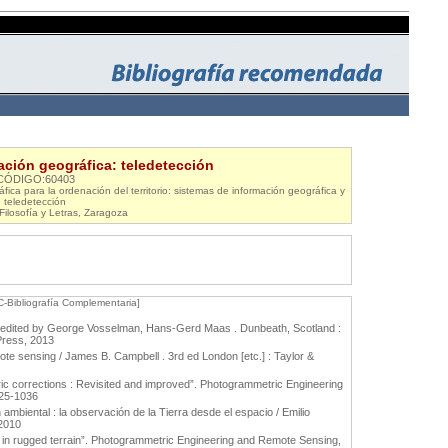
mación geográfica: teledetección
CÓDIGO:60403
fica para la ordenación del territorio: sistemas de información geográfica y
teledetección
Filosofía y Letras, Zaragoza
C-Bibliografía Complementaria]
g / edited by George Vosselman, Hans-Gerd Maas . Dunbeath, Scotland :
Press, 2013
ote sensing / James B. Campbell . 3rd ed London [etc.] : Taylor &
c corrections : Revisited and improved”. Photogrammetric Engineering
025-1036
 ambiental : la observación de la Tierra desde el espacio / Emilio
 2010
n in rugged terrain”. Photogrammetric Engineering and Remote Sensing,