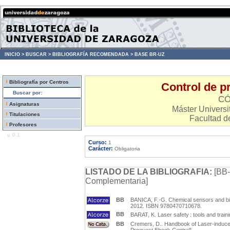
INICIO >
BUSCAR >
BIBLIOGRAFÍA RECOMENDADA >
BASE BR-UZ
Bibliografía por Centros
Control de p
Buscar por:
CÓ
Asignaturas
Máster Universit
Titulaciones
Facultad d
Profesores
v. 0.1
Curso:
1
Carácter:
Obligatoria
LISTADO DE LA BIBLIOGRAFIA:
[BB-
Complementaria]
BB
BANICA, F.-G. Chemical sensors and bios
2012. ISBN 9780470710678.
BB
BARAT, K. Laser safety : tools and train
BB
Cremers, D.. Handbook of Laser-induce