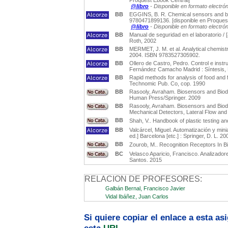
Proquest Ebook Central]
@libro
- Disponible en formato electró
BB
EGGINS, B. R. Chemical sensors and bios
9780471899136. [disponible en Proques
@libro
- Disponible en formato electró
BB
Manual de seguridad en el laboratorio / [
Roth, 2002
BB
MERMET, J. M. et al. Analytical chemistr
2004. ISBN 9783527305902.
BB
Ollero de Castro, Pedro. Control e ins
Fernández Camacho Madrid : Síntesis, 
BB
Rapid methods for analysis of food and f
Technomic Pub. Co, cop. 1990
BB
Rasooly, Avraham. Biosensors and Biode
Human Press/Springer. 2009
BB
Rasooly, Avraham. Biosensors and Biod
Mechanical Detectors, Lateral Flow and
BB
Shah, V.. Handbook of plastic testing and
BB
Valcárcel, Miguel. Automatización y mini
ed.] Barcelona [etc.] : Springer, D. L. 20
BB
Zourob, M.. Recognition Receptors In B
BC
Velasco Aparicio, Francisco. Analizador
Santos. 2015
RELACION DE PROFESORES:
Galbán Bernal, Francisco Javier
Vidal Ibáñez, Juan Carlos
Si quiere copiar el enlace a esta a