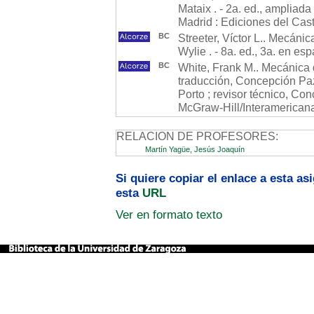
Mataix . - 2a. ed., ampliada
Madrid : Ediciones del Cast
BC
Streeter, Víctor L.. Mecánica
Wylie . - 8a. ed., 3a. en e
BC
White, Frank M.. Mecánica d
traducción, Concepción Paz
Porto ; revisor técnico, Con
McGraw-Hill/Interamericana
RELACION DE PROFESORES:
Martín Yagüe, Jesús Joaquín
Si quiere copiar el enlace a esta a
esta
URL
Ver en formato texto