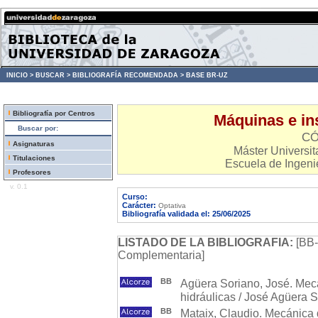
INICIO >
BUSCAR >
BIBLIOGRAFÍA RECOMENDADA >
BASE BR-UZ
Bibliografía por Centros
Máquinas e ins
Buscar por:
CÓ
Asignaturas
Máster Universita
Titulaciones
Escuela de Ingenie
Profesores
v. 0.1
Curso:
Carácter:
Optativa
Bibliografía validada el: 25/06/2025
LISTADO DE LA BIBLIOGRAFIA:
[BB-
Complementaria]
BB
Agüera Soriano, José. Mec
hidráulicas / José Agüera So
BB
Mataix, Claudio. Mecánica 