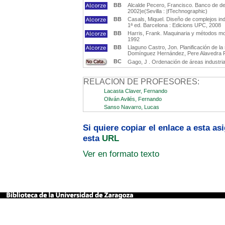
BB
Alcalde Pecero, Francisco. Banco de detall
2002|e(Sevilla : |fTechnographic)
BB
Casals, Miquel. Diseño de complejos ind
1ª ed. Barcelona : Edicions UPC, 2008
BB
Harris, Frank. Maquinaria y métodos mod
1992
BB
Llaguno Castro, Jon. Planificación de l
Domínguez Hernández, Pere Alavedra Ri
BC
Gago, J . Ordenación de áreas industria
RELACION DE PROFESORES:
Lacasta Claver, Fernando
Oliván Avilés, Fernando
Sanso Navarro, Lucas
Si quiere copiar el enlace a esta a
esta
URL
Ver en formato texto