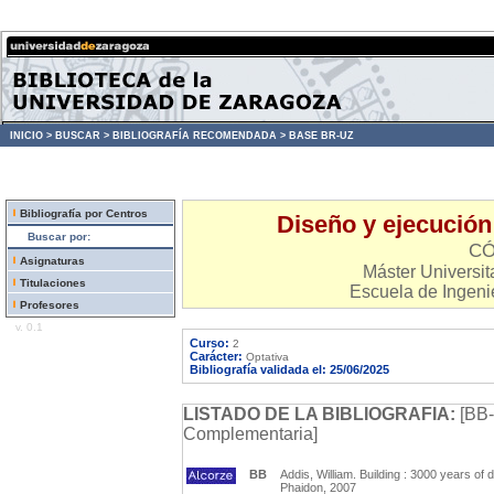
INICIO >
BUSCAR >
BIBLIOGRAFÍA RECOMENDADA >
BASE BR-UZ
Bibliografía por Centros
Diseño y ejecución
Buscar por:
CÓ
Asignaturas
Máster Universita
Titulaciones
Escuela de Ingenie
Profesores
v. 0.1
Curso:
2
Carácter:
Optativa
Bibliografía validada el: 25/06/2025
LISTADO DE LA BIBLIOGRAFIA:
[BB-
Complementaria]
BB
Addis, William. Building : 3000 years of 
Phaidon, 2007