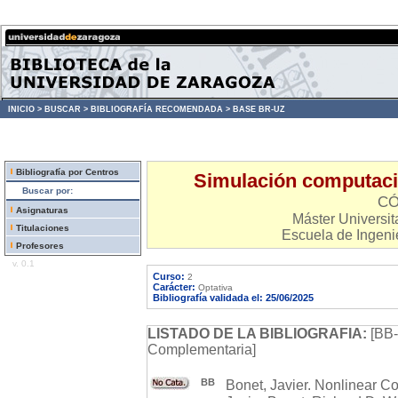
INICIO >
BUSCAR >
BIBLIOGRAFÍA RECOMENDADA >
BASE BR-UZ
Bibliografía por Centros
Simulación computacio
Buscar por:
CÓ
Asignaturas
Máster Universita
Titulaciones
Escuela de Ingenie
Profesores
v. 0.1
Curso:
2
Carácter:
Optativa
Bibliografía validada el: 25/06/2025
LISTADO DE LA BIBLIOGRAFIA:
[BB-
Complementaria]
BB
Bonet, Javier. Nonlinear C