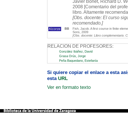
Javier Bonet, Richard D. W
2008 [Comentario del profes
libro. Altamente recomenda
[Obs. docente: El curso sig
recomendado.]
BB
Fish, Jacob. A first course in finite el
Sons, 2009
[Obs. docente: Libro complementario. C
RELACION DE PROFESORES:
González Ibáñez, David
Grasa Orús, Jorge
Peña Baquedano, Estefanía
Si quiere copiar el enlace a esta a
esta
URL
Ver en formato texto