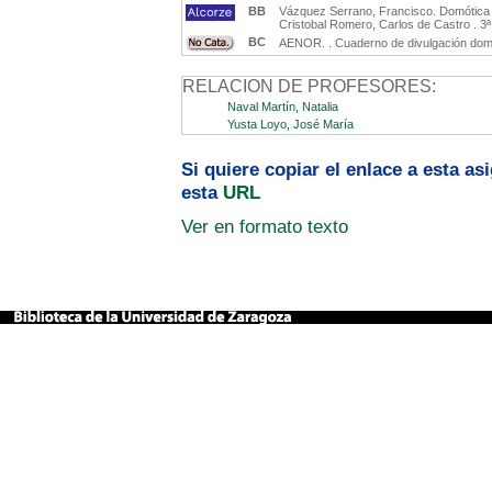
BB
Vázquez Serrano, Francisco. Domótica e 
Cristobal Romero, Carlos de Castro . 3
BC
AENOR. . Cuaderno de divulgación domó
RELACION DE PROFESORES:
Naval Martín, Natalia
Yusta Loyo, José María
Si quiere copiar el enlace a esta a
esta
URL
Ver en formato texto