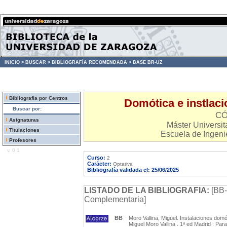
INICIO >
BUSCAR >
BIBLIOGRAFÍA RECOMENDADA >
BASE BR-UZ
Bibliografía por Centros
Domótica e instlacio
Buscar por:
CÓ
Asignaturas
Máster Universita
Titulaciones
Escuela de Ingenie
Profesores
v. 0.1
Curso:
2
Carácter:
Optativa
Bibliografía validada el: 25/06/2025
LISTADO DE LA BIBLIOGRAFIA:
[BB-
Complementaria]
BB
Moro Vallina, Miguel. Instalaciones domót
Miguel Moro Vallina . 1ª ed Madrid : Para