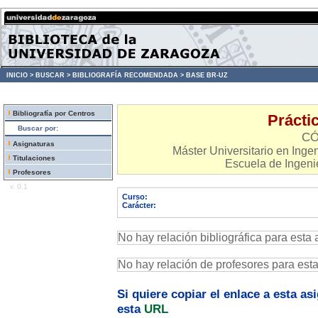
INICIO >
BUSCAR >
BIBLIOGRAFÍA RECOMENDADA >
BASE BR-UZ
Bibliografía por Centros
Prácti
Buscar por:
CÓ
Asignaturas
Máster Universitario en Inge
Titulaciones
Escuela de Ingenie
Profesores
v. 0.1
Curso:
Carácter:
No hay relación bibliográfica para esta 
No hay relación de profesores para est
Si quiere copiar el enlace a esta a
esta
URL