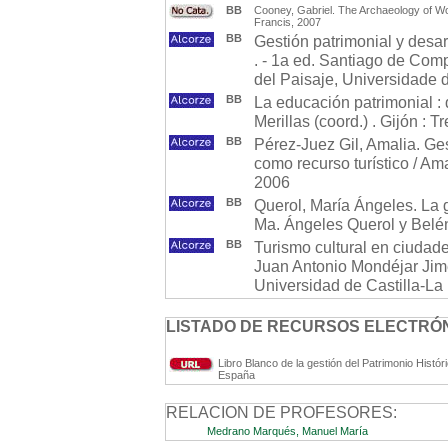
BB
Cooney, Gabriel. The Archaeology of Wo
Francis, 2007
BB
Gestión patrimonial y desar
. - 1a ed. Santiago de Com
del Paisaje, Universidade
BB
La educación patrimonial : 
Merillas (coord.) . Gijón : T
BB
Pérez-Juez Gil, Amalia. Ges
como recurso turístico / Ama
2006
BB
Querol, María Ángeles. La 
Ma. Ángeles Querol y Belén
BB
Turismo cultural en ciudad
Juan Antonio Mondéjar Jim
Universidad de Castilla-L
LISTADO DE RECURSOS ELECTRÓN
Libro Blanco de la gestión del Patrimonio Hist
España
RELACION DE PROFESORES:
Medrano Marqués, Manuel María