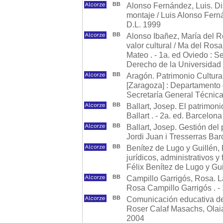
BB
Alonso Fernández, Luis. Di
montaje / Luis Alonso Fern
D.L. 1999
BB
Alonso Ibañez, María del Ro
valor cultural / Ma del Ros
Mateo . - 1a. ed Oviedo : S
Derecho de la Universidad ;
BB
Aragón. Patrimonio Cultural
[Zaragoza] : Departamento 
Secretaría General Técnica
BB
Ballart, Josep. El patrimoni
Ballart . - 2a. ed. Barcelona
BB
Ballart, Josep. Gestión del
Jordi Juan i Tresserras Bar
BB
Benítez de Lugo y Guillén, F
jurídicos, administrativos y
Félix Benítez de Lugo y Gui
BB
Campillo Garrigós, Rosa. La
Rosa Campillo Garrigós . - 
BB
Comunicación educativa del
Roser Calaf Masachs, Olaia 
2004