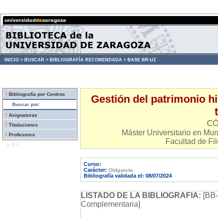
INICIO >
BUSCAR >
BIBLIOGRAFÍA RECOMENDADA >
BASE BR-UZ
Bibliografía por Centros
Gestión del patrimonio h
Buscar por:
Asignaturas
CÓ
Titulaciones
Máster Universitario en Mu
Profesores
Facultad de Fil
v. 0.1
Curso:
Carácter:
Obligatoria
Bibliografía validada el: 08/07/2024
LISTADO DE LA BIBLIOGRAFIA:
[BB-
Complementaria]