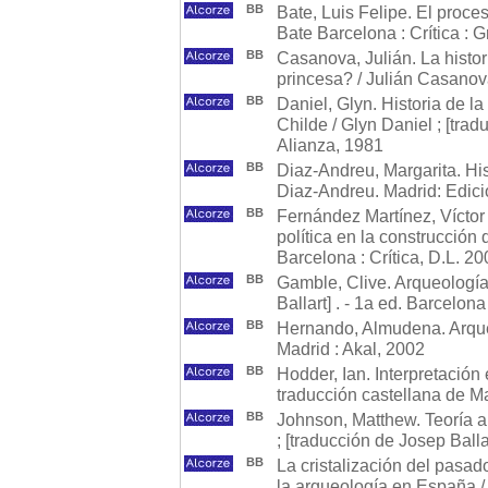
BB
Bate, Luis Felipe. El proce
Bate Barcelona : Crítica : 
BB
Casanova, Julián. La histor
princesa? / Julián Casanov
BB
Daniel, Glyn. Historia de la
Childe / Glyn Daniel ; [trad
Alianza, 1981
BB
Diaz-Andreu, Margarita. His
Diaz-Andreu. Madrid: Edic
BB
Fernández Martínez, Víctor 
política en la construcción
Barcelona : Crítica, D.L. 2
BB
Gamble, Clive. Arqueología
Ballart] . - 1a ed. Barcelona
BB
Hernando, Almudena. Arque
Madrid : Akal, 2002
BB
Hodder, Ian. Interpretación 
traducción castellana de Ma
BB
Johnson, Matthew. Teoría a
; [traducción de Josep Balla
BB
La cristalización del pasad
la arqueología en España /