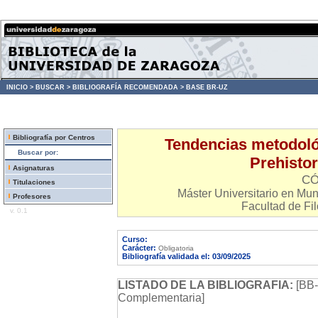
INICIO >
BUSCAR >
BIBLIOGRAFÍA RECOMENDADA >
BASE BR-UZ
Bibliografía por Centros
Tendencias metodológ
Buscar por:
Prehistor
Asignaturas
CÓ
Titulaciones
Máster Universitario en Mu
Profesores
Facultad de Fil
v. 0.1
Curso:
Carácter:
Obligatoria
Bibliografía validada el: 03/09/2025
LISTADO DE LA BIBLIOGRAFIA:
[BB-
Complementaria]