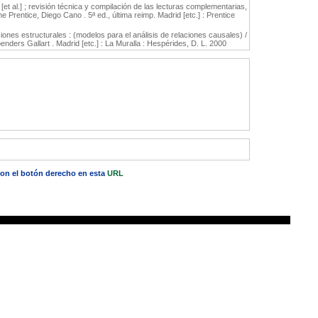
. [et al.] ; revisión técnica y compilación de las lecturas complementarias,
rentice, Diego Cano . 5ª ed., última reimp. Madrid [etc.] : Prentice
ones estructurales : (modelos para el análisis de relaciones causales) /
ers Gallart . Madrid [etc.] : La Muralla : Hespérides, D. L. 2000
 con el botón derecho en esta
URL