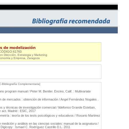
s de modelización
CÓDIGO:61760
 en Dirección, Estrategia y Marketing
conomía y Empresa, Zaragoza
C-Bibliografía Complementaria]
ns program manual / Peter M. Bentler. Encino, Calif. : Multivariate
n de mercados : obtención de información / Angel Fernández Nogales .
 y técnicas de investigación comercial / Ildefonso Grande Esteban,
y act. Madrid : ESIC, 2017
metría : teoría de los tests psicológicos y educativos / Rosario Martinez
medición y análisis en las ciencias sociales: manual de la asignatura /
: Digicopy : Ismael C. Rodríguez Castrillo D.L. 2011