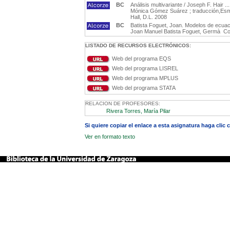
BC
Análisis multivariante / Joseph F. Hair ..
Mónica Gómez Suárez ; traducción,Esme P
Hall, D.L. 2008
BC
Batista Foguet, Joan. Modelos de ecuaci
Joan Manuel Batista Foguet, Germà Coend
LISTADO DE RECURSOS ELECTRÓNICOS:
Web del programa EQS
Web del programa LISREL
Web del programa MPLUS
Web del programa STATA
RELACION DE PROFESORES:
Rivera Torres, María Pilar
Si quiere copiar el enlace a esta asignatura haga clic
Ver en formato texto