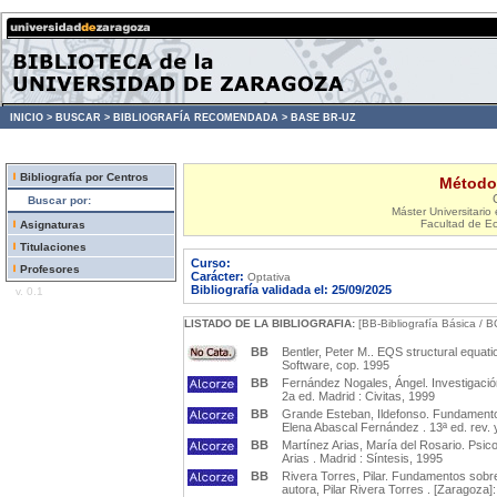
INICIO >
BUSCAR >
BIBLIOGRAFÍA RECOMENDADA >
BASE BR-UZ
Bibliografía por Centros
Método
Buscar por:
Máster Universitario
Facultad de E
Asignaturas
Titulaciones
Curso:
Profesores
Carácter:
Optativa
Bibliografía validada el: 25/09/2025
v. 0.1
LISTADO DE LA BIBLIOGRAFIA:
[BB-Bibliografía Básica / B
BB
Bentler, Peter M.. EQS structural equatio
Software, cop. 1995
BB
Fernández Nogales, Ángel. Investigació
2a ed. Madrid : Civitas, 1999
BB
Grande Esteban, Ildefonso. Fundamentos
Elena Abascal Fernández . 13ª ed. rev. 
BB
Martínez Arias, María del Rosario. Psico
Arias . Madrid : Síntesis, 1995
BB
Rivera Torres, Pilar. Fundamentos sobre 
autora, Pilar Rivera Torres . [Zaragoza]