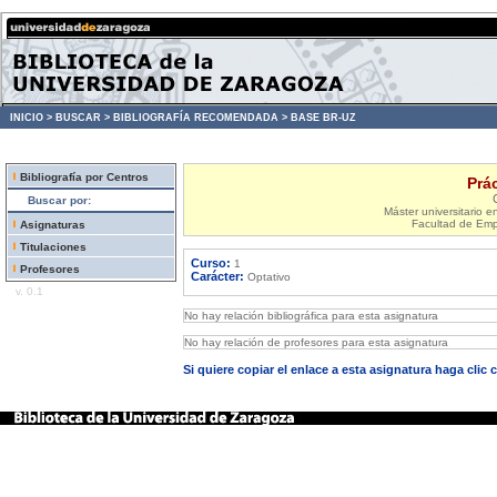
INICIO >
BUSCAR >
BIBLIOGRAFÍA RECOMENDADA >
BASE BR-UZ
Bibliografía por Centros
Prá
Buscar por:
Máster universitario e
Facultad de Emp
Asignaturas
Titulaciones
Curso:
1
Profesores
Carácter:
Optativo
v. 0.1
No hay relación bibliográfica para esta asignatura
No hay relación de profesores para esta asignatura
Si quiere copiar el enlace a esta asignatura haga clic