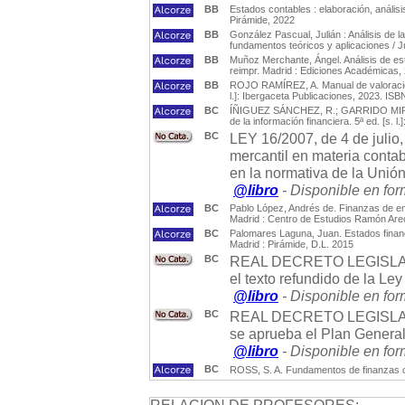
BB
Estados contables : elaboración, análisis 
Pirámide, 2022
BB
González Pascual, Julián : Análisis de 
fundamentos teóricos y aplicaciones / J
BB
Muñoz Merchante, Ángel. Análisis de est
reimpr. Madrid : Ediciones Académicas,
BB
ROJO RAMÍREZ, A. Manual de valoración
l.]: Ibergaceta Publicaciones, 2023. I
BC
ÍÑIGUEZ SÁNCHEZ, R.; GARRIDO MIRALLES
de la información financiera. 5ª ed. [s.
BC
LEY 16/2007, de 4 de julio,
mercantil en materia conta
en la normativa de la Unió
@libro
- Disponible en for
BC
Pablo López, Andrés de. Finanzas de em
Madrid : Centro de Estudios Ramón Are
BC
Palomares Laguna, Juan. Estados financi
Madrid : Pirámide, D.L. 2015
BC
REAL DECRETO LEGISLATIVO
el texto refundido de la Le
@libro
- Disponible en for
BC
REAL DECRETO LEGISLATIV
se aprueba el Plan General
@libro
- Disponible en for
BC
ROSS, S. A. Fundamentos de finanzas co