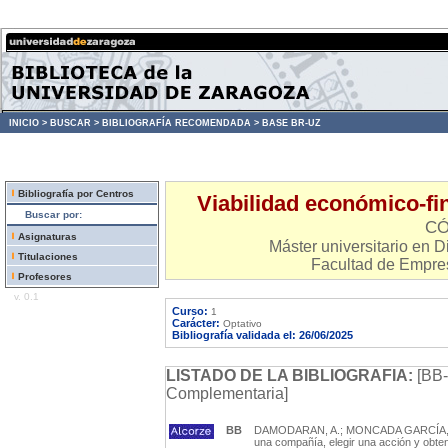
INICIO >
BUSCAR >
BIBLIOGRAFÍA RECOMENDADA >
BASE BR-UZ
Bibliografía por Centros
Viabilidad económico-fin
Buscar por:
CÓ
Asignaturas
Máster universitario en D
Titulaciones
Facultad de Empre
Profesores
v. 0.1
Curso:
1
Carácter:
Optativo
Bibliografía validada el: 26/06/2025
LISTADO DE LA BIBLIOGRAFIA:
[BB-
Complementaria]
BB
DAMODARAN, A.; MONCADA GARCÍA, I. (tr
una compañía, elegir una acción y obten