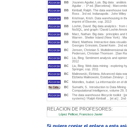
BB
Joyanes Aguilar, Luis. Big data : análi
Aguilar . - 1ª ed. [Barcelona] : Marcomb
BB
Kimball, Ralph. The data warehouse toolk
Ross . 3rd ed. Indianapolis : John Wile
BB
Krishnan, Krish. Data warehousing in t
imprint of Elsevier, cop. 2013
BB
Loshin, David. Big data analytics : from s
NoSQL, and graph / David Loshin Amste
BB
Marz, Nathan. Big data : principles and
Warren . Shelter Island (New York) : Ma
BB
Ward, Matthew. Interactive data visualiz
Georges Grinstein, Daniel Keim . 2nd e
BC
Jensen, Christian S. Multidimensional 
Pedersen, Christian Thomsen . [San Rafa
BC
Liu, Bing. Sentiment analysis and opinion
2012
BC
Liu, Bing. Web data mining : exploring hy
Springer, cop. 2011
BC
Malinowski, Elzbieta. Advanced data war
Elzbieta Malinowski, Esteban Zimányi . [1s
BC
Meirelles, Isabel. La información en el d
BC
Sumathi, S.. Introduction to Data Mining 
Computational Intelligence, volume 29, 
BC
The data warehouse lifecycle toolkit : [
systems] / Ralph Kimball ... [et al.] . 2nd
RELACION DE PROFESORES:
López Pellicer, Francisco Javier
Si quiere copiar el enlace a esta a