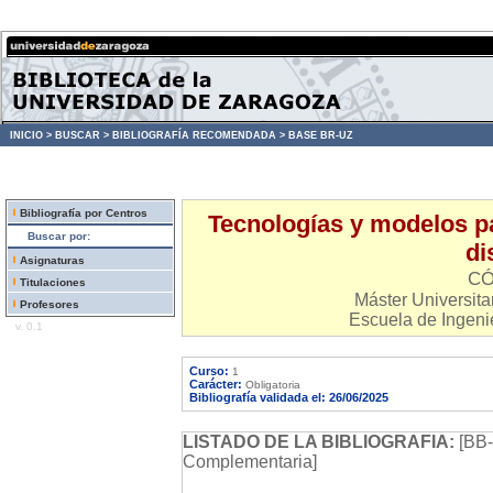
INICIO >
BUSCAR >
BIBLIOGRAFÍA RECOMENDADA >
BASE BR-UZ
Bibliografía por Centros
Tecnologías y modelos pa
Buscar por:
di
Asignaturas
CÓ
Titulaciones
Máster Universitar
Profesores
Escuela de Ingenie
v. 0.1
Curso:
1
Carácter:
Obligatoria
Bibliografía validada el: 26/06/2025
LISTADO DE LA BIBLIOGRAFIA:
[BB-
Complementaria]