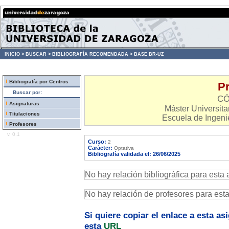
INICIO >
BUSCAR >
BIBLIOGRAFÍA RECOMENDADA >
BASE BR-UZ
Bibliografía por Centros
Pr
Buscar por:
CÓ
Asignaturas
Máster Universitar
Titulaciones
Escuela de Ingenie
Profesores
v. 0.1
Curso:
2
Carácter:
Optativa
Bibliografía validada el: 26/06/2025
No hay relación bibliográfica para esta 
No hay relación de profesores para est
Si quiere copiar el enlace a esta a
esta
URL