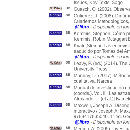
Issues, Key Texts. Sage
BB
Guasch, O. (2002). Observac
BB
Gutierrez, J. (2008). Diná
Cuadernos Metodologicos, 
@libro
- Disponible en for
BB
Kemmis, Stephen. Cómo plan
Kemmis, Robin Mctaggart Ba
BB
Kvale,Steinar. Las entrevist
traducido por Tomás del A
@libro
- Disponible en for
BB
Leavy, P. (ed.) (2014). Th
University Press
BB
Mannay, D. (2017). Métodos 
cualitativa. Narcea
BB
Manual de investigación cu
(coords.). Vol. III, Las estra
Alexander ... (et al.)] Barc
BB
Maxwell, Joseph A. Diseño d
interactivo / Joseph A. Max
9788417835040. 1ª ed. Ge
@libro
- Disponible en for
BB
Merlino, A. (2009). Investi