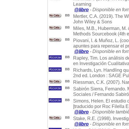
Learning
@libro
- Disponible en for
BB
Mertler, C.A. (2019). The 
John Wiley & Sons
BB
Miles, M.B., Huberman, M. &
Methods Sourcebook (4th e
BB
Piovani, I. & Muñoz, L. (co
apuntes para repensar el 
@libro
- Disponible en for
BB
Rapley, Tim. Los análisis 
en Investigación Cualitativ
BB
Richards, Lyn. Handling qual
2nd ed. London : SAGE Pub
BB
Riessman, C.K. (2007). Na
BB
Sabirón Sierra, Fernando. 
Sociales / Fernando Sabirón
BB
Simons, Helen. El estudio d
[traducido por Roc Filella E
@libro
- Disponible tambié
BB
Stake, R.E. (1998). Investi
@libro
- Disponible en for