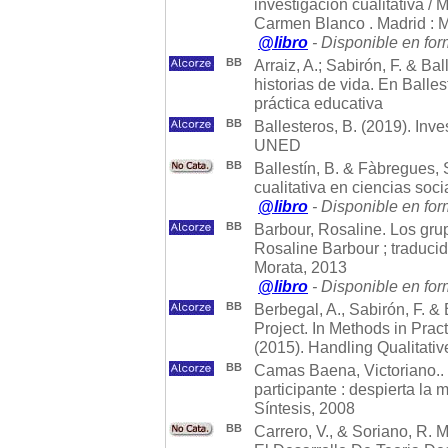
investigación cualitativa /
Carmen Blanco . Madrid : M
@libro
- Disponible en for
BB
Arraiz, A.; Sabirón, F. & Ba
historias de vida. En Balles
práctica educativa
BB
Ballesteros, B. (2019). Inve
UNED
BB
Ballestín, B. & Fàbregues, S
cualitativa en ciencias soc
@libro
- Disponible en for
BB
Barbour, Rosaline. Los grup
Rosaline Barbour ; traduci
Morata, 2013
@libro
- Disponible en for
BB
Berbegal, A., Sabirón, F. &
Project. In Methods in Prac
(2015). Handling Qualitativ
BB
Camas Baena, Victoriano..
participante : despierta la
Síntesis, 2008
BB
Carrero, V., & Soriano, R.