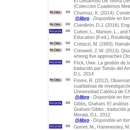
El Desarrollo De Teoria De
(Coleccion Cuadernos Meto
BB
Charmaz, K. (2014). Const
@libro
- Disponible en for
BB
Clandinin, D.J. (2016). Eng
BB
Cohen, L., Manion, L., and
Education (8 ed.). Routled
BB
Cortazzi, M. (1993). Narrat
BB
Creswell, J. W. (2013). Qua
among five approaches (3r
BB
Flick, Uwe. La gestión de la
traducido por Tomás del Am
D.L. 2014
BB
Flores, R. (2012). Observa
cualitativas de investigaci
Universidad Católica de Ch
@libro
- Disponible en for
BB
Gibbs, Graham. El análisis d
Graham Gibbs ; traducido 
Morata, D.L. 2012
@libro
- Disponible en for
BB
Gomm, M., Hammersley, M. 