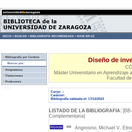
INICIO >
BUSCAR >
BIBLIOGRAFÍA RECOMENDADA >
BASE BR-UZ
Bibliografía por Centros
Diseño de inve
Buscar por:
CÓ
Asignaturas
Máster Universitario en Aprendizaje a 
Titulaciones
Facultad de
Profesores
v. 0.1
Curso:
1
Carácter:
Bibliografía validada el: 17/12/2023
LISTADO DE LA BIBLIOGRAFIA:
[BB-
Complementaria]
BB
Angrosino, Michael V.. Etno