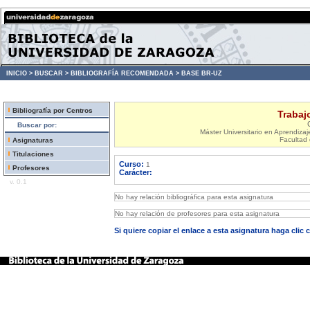
INICIO >
BUSCAR >
BIBLIOGRAFÍA RECOMENDADA >
BASE BR-UZ
Bibliografía por Centros
Trabaj
Buscar por:
Máster Universitario en Aprendizaje 
Facultad
Asignaturas
Titulaciones
Curso:
1
Profesores
Carácter:
v. 0.1
No hay relación bibliográfica para esta asignatura
No hay relación de profesores para esta asignatura
Si quiere copiar el enlace a esta asignatura haga clic