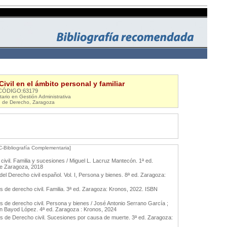
ivil en el ámbito personal y familiar
CÓDIGO:63179
tario en Gestión Administrativa
d de Derecho, Zaragoza
C-Bibliografía Complementaria]
ivil. Familia y sucesiones / Miguel L. Lacruz Mantecón. 1ª ed.
de Zaragoza, 2018
el Derecho civil español. Vol. I, Persona y bienes. 8ª ed. Zaragoza:
 de derecho civil. Familia. 3ª ed. Zaragoza: Kronos, 2022. ISBN
 de derecho civil. Persona y bienes / José Antonio Serrano García ;
en Bayod López. 4ª ed. Zaragoza : Kronos, 2024
s de Derecho civil. Sucesiones por causa de muerte. 3ª ed. Zaragoza: