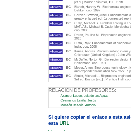
[et al.] Madrid : Síntesis, D.L. 1998
BC
Blanch, Harvey W.. Biochemical engineer
Dekker, cop. 1997
BC
Cornish-Bowden, Athel. Fundamentals of 
greatly enlarged ed., 1st corrected rep
BC
Cutlip, Michael B.. Problem solving in
MATLAB / Michael B. Cutlip, Mordechai 
cop. 2008
BC
Doran, Pauline M.. Bioprocess engineeri
2013
BC
Dutta, Rajiv. Fundamentals of biochemica
India, cop. 2008
BC
Illanes, Andrés. Problem solving in enz
Chichester (United Kingdom) : John Wil
BC
McDuffie, Norton G.. Bioreactor design 
Heinemann, cop. 1991
BC
Moser, Anton. Bioprocess technology : ki
and expanded translation New York : Sp
BC
Shuler, Michael L.. Bioprocess engineeri
3rd ed. Boston [etc.] : Prentice Hall, co
RELACION DE PROFESORES:
Azancot Luque, Lola de las Aguas
Ceamanos Lavilla, Jesús
Monzón Bescós, Antonio
Si quiere copiar el enlace a esta a
esta
URL