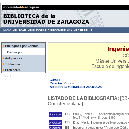
INICIO >
BUSCAR >
BIBLIOGRAFÍA RECOMENDADA >
BASE BR-UZ
Bibliografía por Centros
Ingenie
Buscar por:
CÓ
Asignaturas
Máster Universit
Titulaciones
Escuela de Ingenie
Profesores
v. 0.1
Curso:
Carácter:
Optativa
Bibliografía validada el: 26/06/2025
LISTADO DE LA BIBLIOGRAFIA:
[BB-
Complementaria]
BB
Bailey, James E.. Biochemical engineeri
[etc.] : McGraw-Hill, cop. 1986
BB
Díaz, Mario. Ingeniería de bioprocesos 
BB
Ingeniería bioquímica / Francesc Gòdia