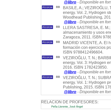
@libro
- Disponible en for
BB
BASILE, A.; VEZIROĞLU, T
energy. Vol. 2, Hydrogen stor
Woodhead Publishing, 20
@libro
- Disponible en for
BB
LLERA SASTRESA, E. M.; Z
almacenamiento y usos energ
Zaragoza, 2011. ISBN 978
BB
MADRID VICENTE, A. El hid
formación con ejercicios prá
ISBN 9788412496604.
BB
VEZIROĞLU, T. N.; BARBIR
energy. Vol. 3: Hydrogen en
2016. ISBN 1782423850.
@libro
- Disponible en for
BB
VEZIROĞLU, T. N.; SUBRA
energy. Vol. 1: Hydrogen pr
Publishing, 2015. ISBN 1
@libro
- Disponible en for
RELACION DE PROFESORES:
Peña Llorente, José Ángel