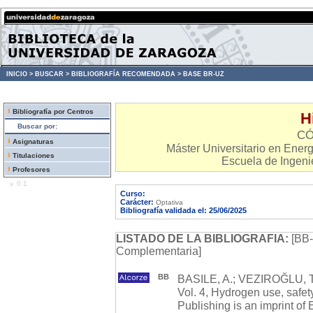
INICIO >
BUSCAR >
BIBLIOGRAFÍA RECOMENDADA >
BASE BR-UZ
Bibliografía por Centros
H
Buscar por:
CÓ
Asignaturas
Máster Universitario en Ener
Titulaciones
Escuela de Ingenie
Profesores
v. 0.1
Curso:
Carácter:
Optativa
Bibliografía validada el: 25/06/2025
LISTADO DE LA BIBLIOGRAFIA:
[BB-
Complementaria]
BB
BASILE, A.; VEZIROĞLU, T
Vol. 4, Hydrogen use, safe
Publishing is an imprint o