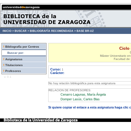
INICIO >
BUSCAR >
BIBLIOGRAFÍA RECOMENDADA >
BASE BR-UZ
Bibliografía por Centros
Ciclo
Buscar por:
Máster Universitario e
Facultad de 
Asignaturas
Titulaciones
Curso:
1
Profesores
Carácter:
v. 0.1
No hay relación bibliográfica para esta asignatura
RELACION DE PROFESORES:
Cenarro Lagunas, María Ángela
Domper Lasús, Carlos Blas
Si quiere copiar el enlace a esta asignatura haga clic