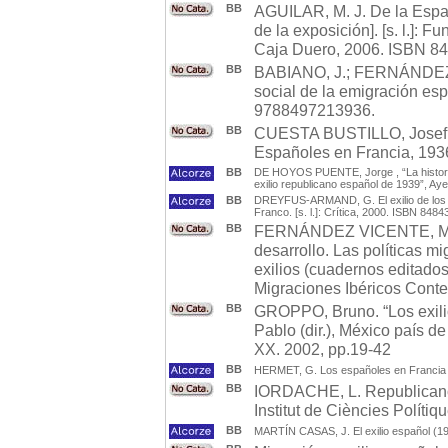
BB
AGUILAR, M. J. De la Espa
de la exposición]. [s. l.]:
Caja Duero, 2006. ISBN 8
BB
BABIANO, J.; FERNÁNDEZ AS
social de la emigración esp
9788497213936.
BB
CUESTA BUSTILLO, Josefin
Españoles en Francia, 193
BB
DE HOYOS PUENTE, Jorge , “La historiogr
exilio republicano español de 1939”, Aye
BB
DREYFUS-ARMAND, G. El exilio de los re
Franco. [s. l.]: Crítica, 2000. ISBN 848
BB
FERNÁNDEZ VICENTE, MAR
desarrollo. Las políticas m
exilios (cuadernos editados
Migraciones Ibéricos Cont
BB
GROPPO, Bruno. “Los exil
Pablo (dir.), México país de 
XX. 2002, pp.19-42
BB
HERMET, G. Los españoles en Francia : in
BB
IORDACHE, L. Republicanos 
Institut de Ciències Polít
BB
MARTÍN CASAS, J. El exilio español (193