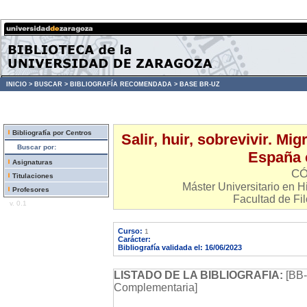
INICIO >
BUSCAR >
BIBLIOGRAFÍA RECOMENDADA >
BASE BR-UZ
Bibliografía por Centros
Salir, huir, sobrevivir. Mi
Buscar por:
España 
Asignaturas
CÓ
Titulaciones
Máster Universitario en 
Profesores
Facultad de Fil
v. 0.1
Curso:
1
Carácter:
Bibliografía validada el: 16/06/2023
LISTADO DE LA BIBLIOGRAFIA:
[BB-
Complementaria]