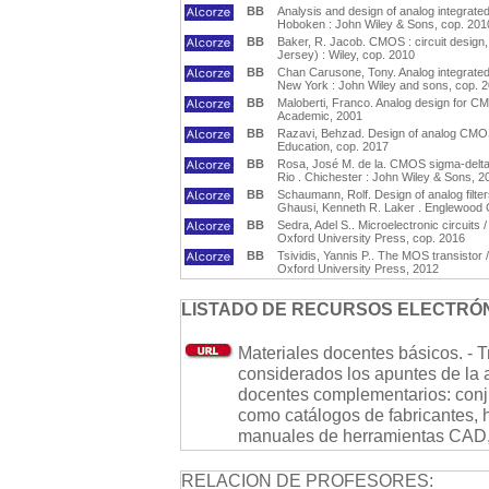
BB
Analysis and design of analog integrated c
Hoboken : John Wiley & Sons, cop. 201
BB
Baker, R. Jacob. CMOS : circuit design,
Jersey) : Wiley, cop. 2010
BB
Chan Carusone, Tony. Analog integrated
New York : John Wiley and sons, cop. 
BB
Maloberti, Franco. Analog design for C
Academic, 2001
BB
Razavi, Behzad. Design of analog CMOS 
Education, cop. 2017
BB
Rosa, José M. de la. CMOS sigma-delta 
Rio . Chichester : John Wiley & Sons, 2
BB
Schaumann, Rolf. Design of analog filte
Ghausi, Kenneth R. Laker . Englewood Cl
BB
Sedra, Adel S.. Microelectronic circuits /
Oxford University Press, cop. 2016
BB
Tsividis, Yannis P.. The MOS transistor 
Oxford University Press, 2012
LISTADO DE RECURSOS ELECTRÓN
Materiales docentes básicos. - T
considerados los apuntes de la a
docentes complementarios: conju
como catálogos de fabricantes, 
manuales de herramientas CAD,
RELACION DE PROFESORES: