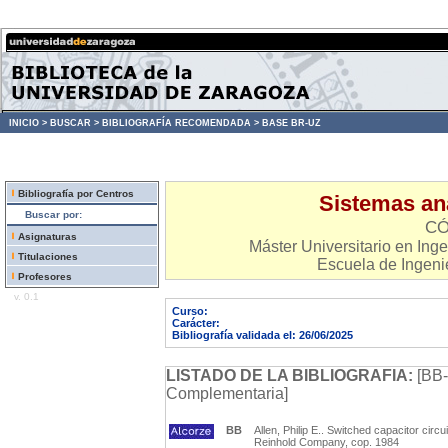
INICIO >
BUSCAR >
BIBLIOGRAFÍA RECOMENDADA >
BASE BR-UZ
Bibliografía por Centros
Sistemas an
Buscar por:
CÓ
Asignaturas
Máster Universitario en Inge
Titulaciones
Escuela de Ingenie
Profesores
v. 0.1
Curso:
Carácter:
Bibliografía validada el: 26/06/2025
LISTADO DE LA BIBLIOGRAFIA:
[BB-
Complementaria]
BB
Allen, Philip E.. Switched capacitor circ
Reinhold Company, cop. 1984