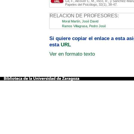
Gil, F., Alcover C. M., Rico, R., y Sánchez-Ma
Papeles del Psicólogo, 32(1), 38-47.
RELACION DE PROFESORES:
Moral Martín, José David
Ramos Villagrasa, Pedro José
Si quiere copiar el enlace a esta a
esta
URL
Ver en formato texto