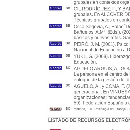
grupales en contextos orga
BB
GIL RODRÍGUEZ, F., Y BARR
grupales. En ALCOVER DE
Técnicas grupales en conte
BB
Osca Segovia, A., Palací De
Bañuelos, A.Mª. (Eds.). (20
básicos y nuevos retos. San
BB
PEIRÓ, J. M. (2001). Psicol
Nacional de Educación a D
BB
YUKL, G. (2008). Liderazgo
Educación.
BC
AGUELO ARGUIS, A.; GÓM
La persona en el centro de
enfoque de la gestión del
BC
AGUELO, A., y COMA, T. (20
generacional. En VINUESA,
organizaciones : tendencias
59). Federación Española d
BC
Moriano, J. A.. Psicología del Trabajo:
LISTADO DE RECURSOS ELECTRÓN