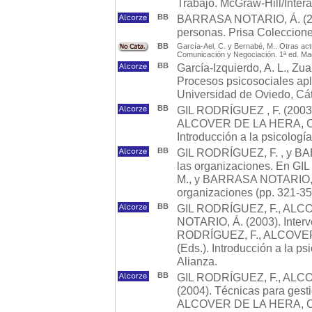
Trabajo. McGraw-Hill/Inte
BB
BARRASA NOTARIO, Á. (2022
personas. Prisa Coleccione
BB
García-Ael, C. y Bernabé, M.. Otras a
Comunicación y Negociación. 1ª ed. Ma
BB
García-Izquierdo, A. L., Zu
Procesos psicosociales apl
Universidad de Oviedo, Cát
BB
GIL RODRÍGUEZ , F. (2003)
ALCOVER DE LA HERA, C. 
Introducción a la psicologí
BB
GIL RODRÍGUEZ, F. , y B
las organizaciones. En 
M., y BARRASA NOTARIO, Á. 
organizaciones (pp. 321-353
BB
GIL RODRÍGUEZ, F., ALC
NOTARIO, Á. (2003). Interv
RODRÍGUEZ, F., ALCOVER
(Eds.). Introducción a la p
Alianza.
BB
GIL RODRÍGUEZ, F., ALC
(2004). Técnicas para gest
ALCOVER DE LA HERA, C. 