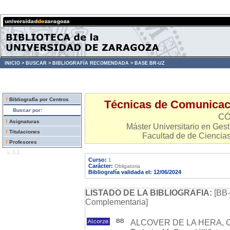
INICIO >
BUSCAR >
BIBLIOGRAFÍA RECOMENDADA >
BASE BR-UZ
Bibliografía por Centros
Técnicas de Comunicaci
Buscar por:
CÓ
Asignaturas
Máster Universitario en Ge
Titulaciones
Facultad de de Ciencias
Profesores
v. 0.1
Curso:
1
Carácter:
Obligatoria
Bibliografía validada el: 12/06/2024
LISTADO DE LA BIBLIOGRAFIA:
[BB-
Complementaria]
BB
ALCOVER DE LA HERA, C. M.