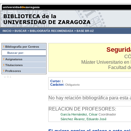
INICIO >
BUSCAR >
BIBLIOGRAFÍA RECOMENDADA >
BASE BR-UZ
Bibliografía por Centros
Segurida
Buscar por:
CÓ
Asignaturas
Máster Universitario e
Titulaciones
Facultad d
Profesores
v. 0.1
Curso:
1
Carácter:
Obligatorio
No hay relación bibliográfica para esta 
RELACION DE PROFESORES:
García Hernández, César
Coordinador
Sánchez Álvarez, Eduardo José