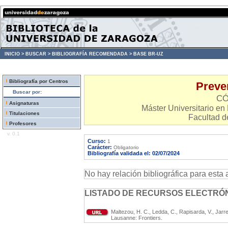
INICIO >
BUSCAR >
BIBLIOGRAFÍA RECOMENDADA >
BASE BR-UZ
Bibliografía por Centros
Preve
Buscar por:
CÓ
Asignaturas
Máster Universitario e
Titulaciones
Facultad d
Profesores
v. 0.1
Curso:
1
Carácter:
Obligatorio
Bibliografía validada el: 02/07/2024
No hay relación bibliográfica para esta 
LISTADO DE RECURSOS ELECTRÓN
Maltezou, H. C., Ledda, C., Rapisarda, V., Jarr
Lausanne: Frontiers.