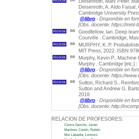
BB
Deisenroth, Marc Peter. Mat
Deisenroth, A. Aldo Faisal
Cambridge University Press
@libro
- Disponible en for
[Obs. docente: https://mml-b
BB
Goodfellow, Ian. Deep lear
Courville . Cambridge, Mas
BB
MURPHY, K. P. Probabilistic 
MIT Press, 2022. ISBN 97
BB
Murphy, Kevin P.. Machine le
Murphy . Cambridge [etc.] :
@libro
- Disponible en for
[Obs. docente: https://www
BB
Sutton, Richard S.. Reinforc
Sutton and Andrew G. Barto 
2018
@libro
- Disponible en for
[Obs. docente: http://incom
RELACION DE PROFESORES:
Civera Sancho, Javier
Martínez Cantín, Rubén
Mur Labadía, Lorenzo