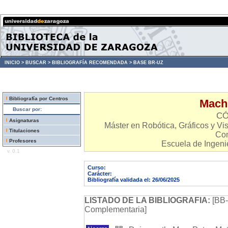
INICIO >
BUSCAR >
BIBLIOGRAFÍA RECOMENDADA >
BASE BR-UZ
Bibliografía por Centros
Mach
Buscar por:
CÓ
Asignaturas
Máster en Robótica, Gráficos y V
Titulaciones
Com
Profesores
Escuela de Ingenie
v. 0.1
Curso:
Carácter:
Bibliografía validada el: 26/06/2025
LISTADO DE LA BIBLIOGRAFIA:
[BB-
Complementaria]