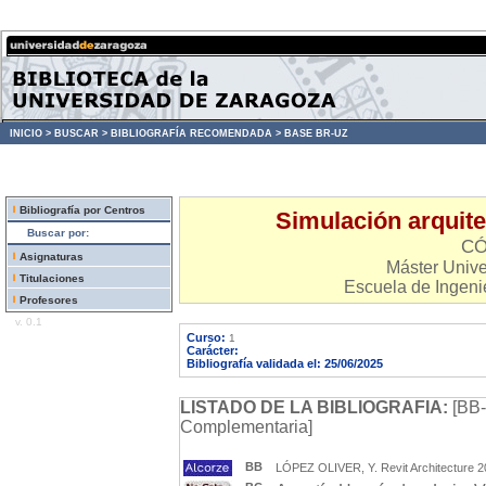
INICIO >
BUSCAR >
BIBLIOGRAFÍA RECOMENDADA >
BASE BR-UZ
Bibliografía por Centros
Simulación arquite
Buscar por:
CÓ
Asignaturas
Máster Univer
Titulaciones
Escuela de Ingenie
Profesores
v. 0.1
Curso:
1
Carácter:
Bibliografía validada el: 25/06/2025
LISTADO DE LA BIBLIOGRAFIA:
[BB-
Complementaria]
BB
LÓPEZ OLIVER, Y. Revit Architecture 20