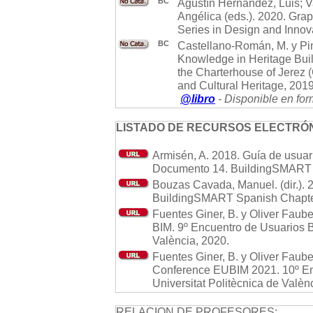
BC
Agustín Hernández, Luis; V
Angélica (eds.). 2020. Grap
Series in Design and Innova
BC
Castellano-Román, M. y Pin
Knowledge in Heritage Buil
the Charterhouse of Jerez (
and Cultural Heritage, 2019
@libro
- Disponible en for
LISTADO DE RECURSOS ELECTRÓN
Armisén, A. 2018. Guía de usuar
Documento 14. BuildingSMART 
Bouzas Cavada, Manuel. (dir.). 
BuildingSMART Spanish Chapte
Fuentes Giner, B. y Oliver Faube
BIM. 9º Encuentro de Usuarios BI
València, 2020.
Fuentes Giner, B. y Oliver Faube
Conference EUBIM 2021. 10º Enc
Universitat Politècnica de Valèn
RELACION DE PROFESORES: